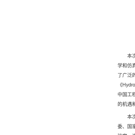
本
学和仿
了广泛的交
《Hydr
中国工
的机遇
本
委、国家