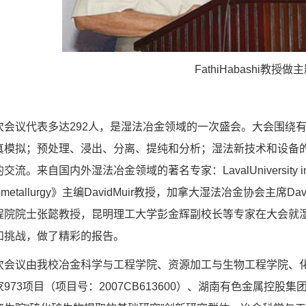
FathiHabashi教授
次会议代表多达292人，是湿法冶金领域的一次盛会。大会围绕
真模拟；预处理、浸出、分离、提纯和分析；湿法新技术和设备
流。来自国内外湿法冶金领域的著名专家：LavalUniversity in Queb
ometallurgy》主编DavidMuir教授，加拿大湿法冶金协会主席D
程院院士张懿教授，昆明理工大学彭金辉副校长等专家在大会就
和挑战，做了精彩的报告。
次会议由我校冶金科学与工程学院、资源加工与生物工程学院、
973项目（项目号：2007CB613600）、湖南有色金属控