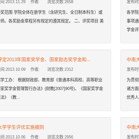
间:2013.11.29 作者: 浏览次数:
2658
发布时间
奖范围 学院全体在册学生（含研究生、全日制本科生）或
各学院
师。各奖励金章程另有规定的遵其规定。 二、评奖项目 美
事项通
学金评定
定2013年国家奖学金、国家励志奖学金和...
中南
间:2013.10.09 作者: 浏览次数:
2312
发布时间
学工办： 根据财政部、教育部《普通本科高校、高等职业
为贯彻
家奖学金管理暂行办法》(财教[2007]90号)、《国家奖学金
诸方面
法》（教...
优秀人
大学学生评优实施细则
中南
间:2013.10.06 作者: 浏览次数:
2956
发布时间