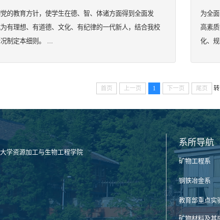
彻党的教育方针，使学生在德、智、体诸方面得到全面发
为全面
成为有理想、有道德、文化、有纪律的一代新人，结合我校
高素质
况制定本细则。 ...
化、规
首页
上一页
1
下一页
尾页
转
系所导航
大学资源加工与生物工程学院
矿物工程系
钢铁冶金系
教育部重点实
矿物材料及其