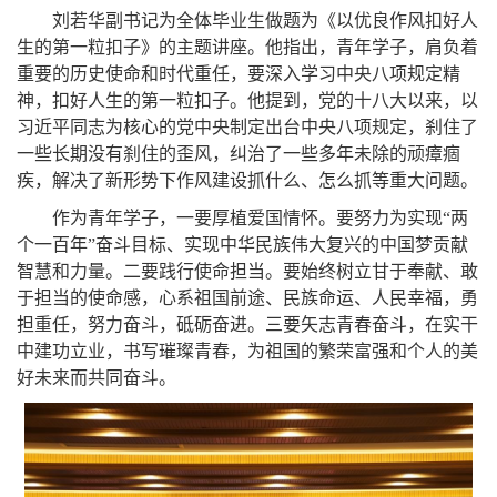
刘若华副书记为全体毕业生做题为《以优良作风扣好人
生的第一粒扣子》的主题讲座。他指出，青年学子，肩负着
重要的历史使命和时代重任，要深入学习中央八项规定精
神，扣好人生的第一粒扣子。他提到，党的十八大以来，以
习近平同志为核心的党中央制定出台中央八项规定，刹住了
一些长期没有刹住的歪风，纠治了一些多年未除的顽瘴痼
疾，解决了新形势下作风建设抓什么、怎么抓等重大问题。
作为青年学子，一要厚植爱国情怀。要努力为实现“两
个一百年”奋斗目标、实现中华民族伟大复兴的中国梦贡献
智慧和力量。二要践行使命担当。要始终树立甘于奉献、敢
于担当的使命感，心系祖国前途、民族命运、人民幸福，勇
担重任，努力奋斗，砥砺奋进。三要矢志青春奋斗，在实干
中建功立业，书写璀璨青春，为祖国的繁荣富强和个人的美
好未来而共同奋斗。