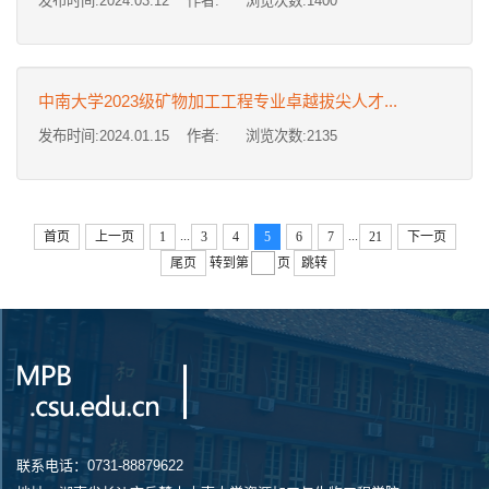
发布时间:2024.03.12 作者: 浏览次数:
1400
中南大学2023级矿物加工工程专业卓越拔尖人才...
发布时间:2024.01.15 作者: 浏览次数:
2135
...
...
首页
上一页
1
3
4
5
6
7
21
下一页
尾页
转到第
页
跳转
联系电话：0731-88879622