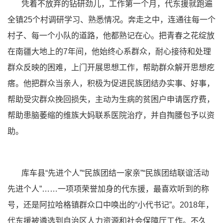
凭着不放弃的钻研劲儿，工作第一个月，代东援就跑遍
全镇25个村调研学习、熟悉情况。奔走之中，连通往每一个
村子、每一个小队的道路，他都熟记在心。把青春之花绽放
在南疆大地上的7年间，他始终心系群众，耐心接待和处理
群众反映的困难，上门开展思想工作，帮助群众解开思想疙
瘩。他把群众当亲人，积极为促进民族团结办实事、好事，
帮助受灾群众挽回损失，主动为生病的贫困户申请医疗费，
帮助患脑萎缩的维族大妈联系医院治疗，并自掏腰包予以资
助。
库车县“先进个人”“民族团结一家亲”“民族团结联谊活动
先进个人”……一项项荣誉加身的代东援，最喜欢听到的称
号，还是阿拉哈格镇群众口中唤出的“小代书记”。2018年，
代东援被遴选到自治区人力资源和社会保障厅工作。不久