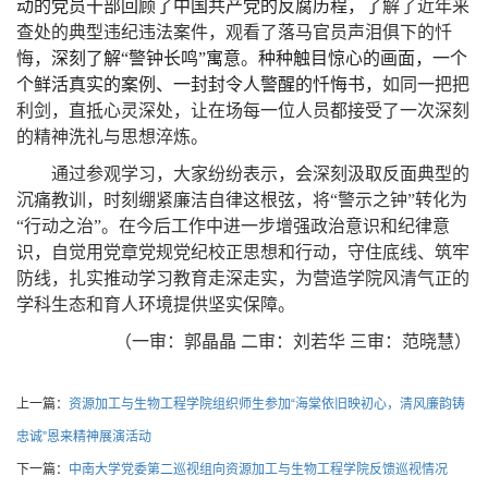
动的党员干部回顾了中国共产党的反腐历程，了
解了近年来
查处的典型违纪违法案件，观看了落马官员声泪俱下的忏
悔，
深刻了解“警钟长鸣”寓意
。
种种触目惊心的画面，一个
个鲜活真实的案例、一封封令人警醒的忏悔书，
如同一把把
利剑，直抵心灵深处，让在场每一位人员都接受了一次深刻
的精神洗礼与思想淬炼。
通过参观学习，大家纷纷表示，会深刻汲取反面典型的
沉痛教训，时刻绷紧廉洁自律这根弦，将“警示之钟”转化为
“行动之治”。在今后工作中进一步增强政治意识和纪律意
识，自觉用党章党规党纪校正思想和行动，守住底线、筑牢
防线，扎实推动学习教育走深走实，为营造学院风清气正的
学科生态和育人环境提供坚实保障。
（一审：郭晶晶 二审：刘若华 三审：范晓慧）
上一篇：
资源加工与生物工程学院组织师生参加“海棠依旧映初心，清风廉韵铸
忠诚”恩来精神展演活动
下一篇：
中南大学党委第二巡视组向资源加工与生物工程学院反馈巡视情况