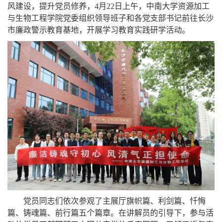
风建设，提升党员修养，
4
月
22
日上午，中南大学资源加工
与生物工程学院党委组织领导班子和各党支部书记前往长沙
市廉政警示教育基地，开展学习教育实践研学活动。
党员同志们依次参观了主展厅旗帜篇、利剑篇、忏悔
篇、铸魂篇、前行篇五个篇章。在讲解员的引导下，
参与活