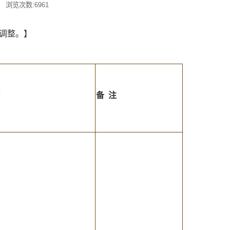
: 浏览次数:
6961
调整。】
目
备 注