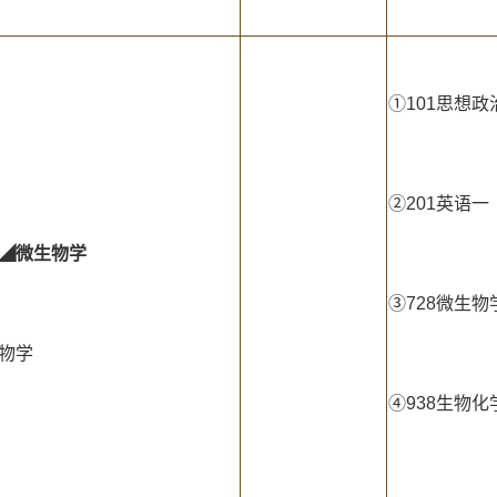
①101思想政
②201英语一
◢微生物学
③728微生物
生物学
④938生物化