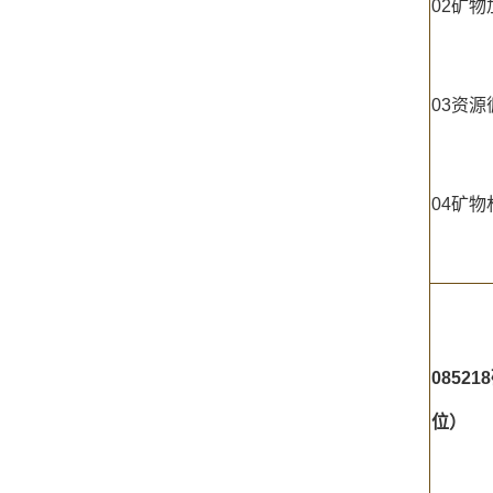
02矿
03资源
04矿物
085218
位）