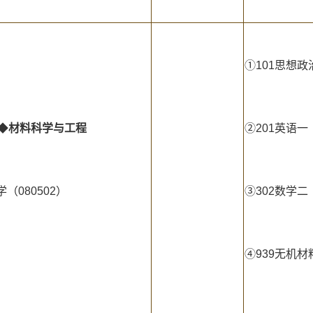
①101思想政
◆
材料科学与工程
②201英语一
学（080502）
③302数学二
④939无机