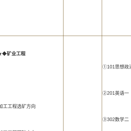
★◆
矿业工程
①101思想政
②201英语一
物加工工程选矿方向
③302数学二