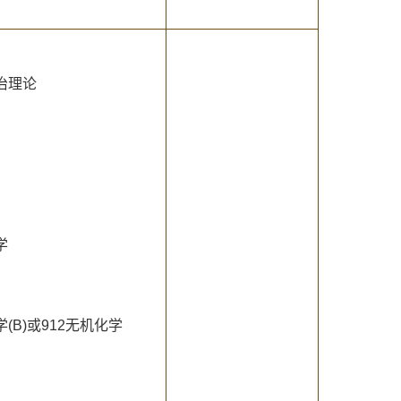
治理论
学
学(B)或912无机化学