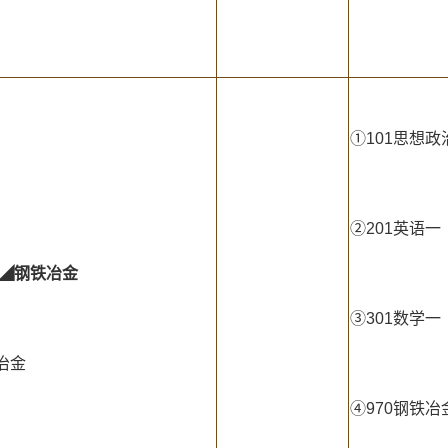
①101思想政
②201英语一
◢
钢铁冶金
③301数学一
冶金
④970钢铁冶