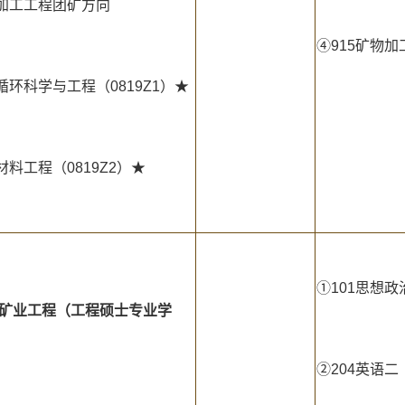
物加工工程团矿方向
④915矿物加
循环科学与工程（0819Z1）★
材料工程（0819Z2）★
①101思想政
矿业工程（工程硕士专业学
②204英语二