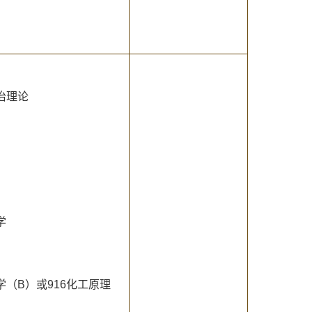
治理论
学
学（B）或916化工原理